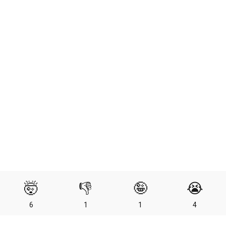
🤯
👎
🤪
😭
6
1
1
4