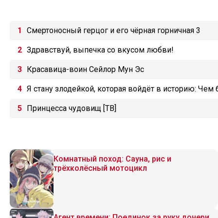
Смертоносный герцог и его чёрная горничная 3
Здравствуй, выпечка со вкусом любви!
Красавица-воин Сейлор Мун Эс
Я стану злодейкой, которая войдёт в историю: Чем
Принцесса чудовищ [ТВ]
Комнатный поход: Сауна, рис и
трёхколёсный мотоцикл
Агент времени: Поединок за руку дочери