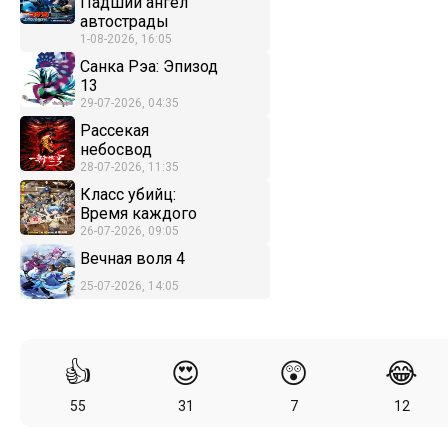
Падший ангел
автострады
1-08-2026, 16:05
Санка Рэа: Эпизод
13
29-07-2026, 04:35
Рассекая
небосвод
28-07-2026, 11:35
Класс убийц:
Время каждого
26-07-2026, 09:05
Вечная воля 4
25-07-2026, 14:05
👍
😍
😲
😂
55
31
7
12