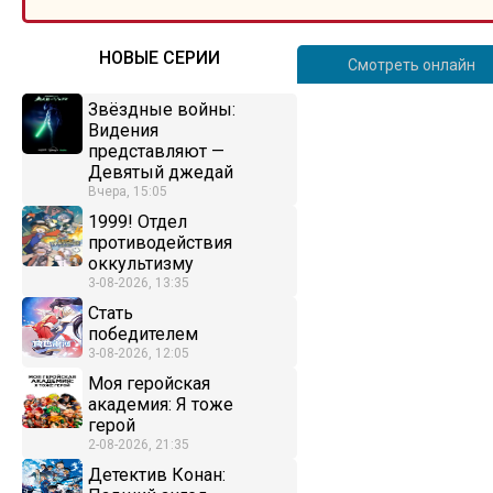
НОВЫЕ СЕРИИ
Смотреть онлайн
Звёздные войны:
Видения
представляют —
Девятый джедай
Вчера, 15:05
1999! Отдел
противодействия
оккультизму
3-08-2026, 13:35
Стать
победителем
3-08-2026, 12:05
Моя геройская
академия: Я тоже
герой
2-08-2026, 21:35
Детектив Конан: