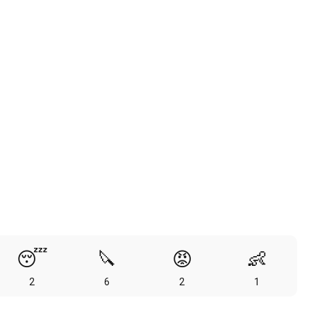
😴
🔪
😡
👶
2
6
2
1