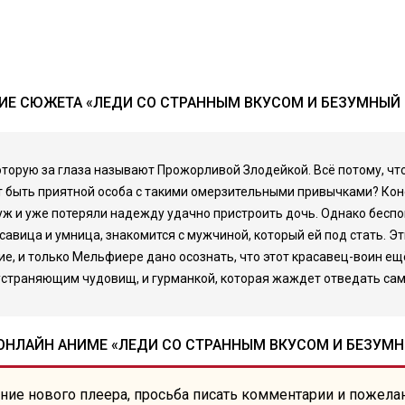
ИЕ СЮЖЕТА «ЛЕДИ СО СТРАННЫМ ВКУСОМ И БЕЗУМНЫЙ 
орую за глаза называют Прожорливой Злодейкой. Всё потому, что о
жет быть приятной особа с такими омерзительными привычками? Ко
уж и уже потеряли надежду удачно пристроить дочь. Однако беспок
асавица и умница, знакомится с мужчиной, который ей под стать. 
, и только Мельфиере дано осознать, что этот красавец-воин ещ
устраняющим чудовищ, и гурманкой, которая жаждет отведать са
ОНЛАЙН АНИМЕ «ЛЕДИ СО СТРАННЫМ ВКУСОМ И БЕЗУМН
ние нового плеера, просьба писать комментарии и пожела