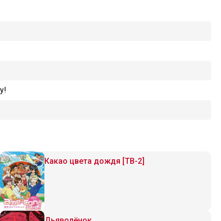
у!
Какао цвета дождя [ТВ-2]
Дьяволёнок