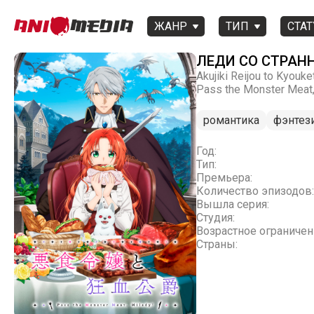
ЖАНР
ТИП
СТАТ
ЛЕДИ СО СТРАН
Akujiki Reijou to Kyouk
Pass the Monster Meat,
романтика
фэнтез
Год:
Тип:
Премьера:
Количество эпизодов:
Вышла серия:
Студия:
Возрастное ограничен
Страны: