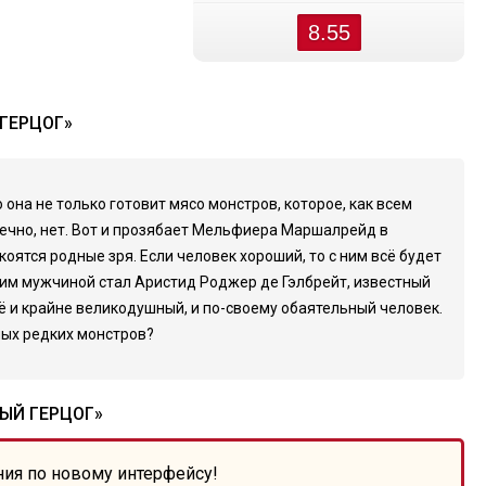
8.55
ГЕРЦОГ»
на не только готовит мясо монстров, которое, как всем
нечно, нет. Вот и прозябает Мельфиера Маршалрейд в
оятся родные зря. Если человек хороший, то с ним всё будет
Этим мужчиной стал Аристид Роджер де Гэлбрейт, известный
ё и крайне великодушный, и по-своему обаятельный человек.
мых редких монстров?
ЫЙ ГЕРЦОГ»
ния по новому интерфейсу!