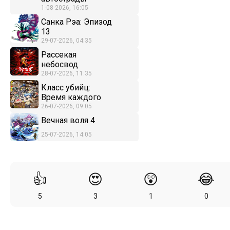
1-08-2026, 16:05
Санка Рэа: Эпизод
13
29-07-2026, 04:35
Рассекая
небосвод
28-07-2026, 11:35
Класс убийц:
Время каждого
26-07-2026, 09:05
Вечная воля 4
25-07-2026, 14:05
👍
😍
😲
😂
5
3
1
0