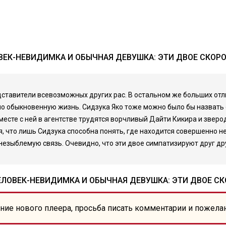
ЕК-НЕВИДИМКА И ОБЫЧНАЯ ДЕВУШКА: ЭТИ ДВОЕ СКОР
ставители всевозможных других рас. В остальном же больших отли
но обыкновенную жизнь. Сидзука Яко тоже можно было бы назвать
 Вместе с ней в агентстве трудятся ворчливый Дайти Кикира и зве
, что лишь Сидзука способна понять, где находится совершенно не
незыблемую связь. Очевидно, что эти двое симпатизируют друг дру
ЛОВЕК-НЕВИДИМКА И ОБЫЧНАЯ ДЕВУШКА: ЭТИ ДВОЕ С
ние нового плеера, просьба писать комментарии и пожела