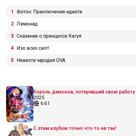
Фотон: Приключения идиота
Лимонад
Сказание о принцессе Кагуя
Изо всех сил!!
Невеста чародея OVA
Король демонов, потерявший свою работу
2025
6.61
С этим клубом точно что-то не так!