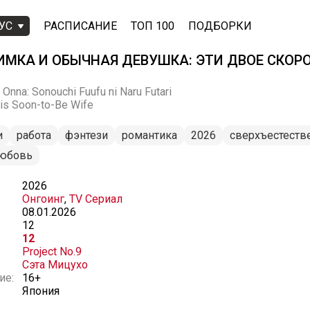
УС
РАСПИСАНИЕ
ТОП 100
ПОДБОРКИ
ИМКА И ОБЫЧНАЯ ДЕВУШКА: ЭТИ ДВОЕ СКОР
Onna: Sonouchi Fuufu ni Naru Futari
His Soon-to-Be Wife
и
работа
фэнтези
романтика
2026
сверхъестеств
любовь
2026
Онгоинг
,
TV Сериал
08.01.2026
12
12
Project No.9
Сэта Мицухо
ие:
16+
Япония