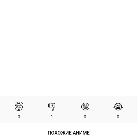
🤯
👎
🤪
😭
0
1
0
0
ПОХОЖИЕ АНИМЕ