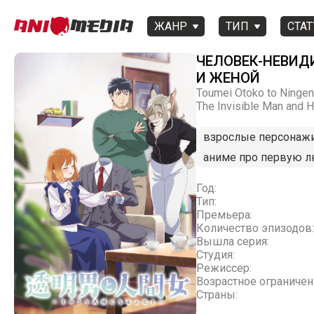
ЖАНР
ТИП
СТАТ
ЧЕЛОВЕК-НЕВИД
И ЖЕНОЙ
Toumei Otoko to Ningen 
The Invisible Man and 
взрослые персонаж
аниме про первую 
Год:
Тип:
Премьера:
Количество эпизодов:
Вышла серия:
Студия:
Режиссер:
Возрастное ограничен
Страны: