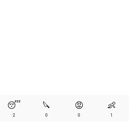
😴
🔪
😡
👶
2
0
0
1