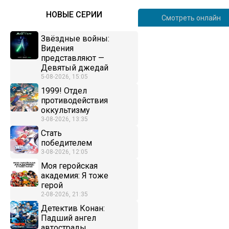
НОВЫЕ СЕРИИ
Смотреть онлайн
Звёздные войны:
Видения
представляют —
Девятый джедай
5-08-2026, 15:05
1999! Отдел
противодействия
оккультизму
3-08-2026, 13:35
Стать
победителем
3-08-2026, 12:05
Моя геройская
академия: Я тоже
герой
2-08-2026, 21:35
Детектив Конан:
Падший ангел
автострады