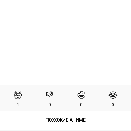
🤯
👎
🤪
😭
1
0
0
0
ПОХОЖИЕ АНИМЕ