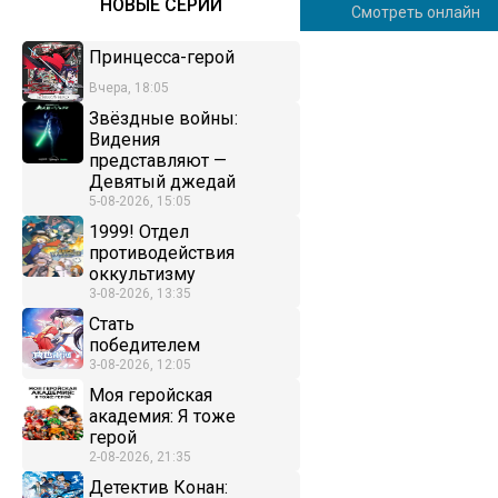
НОВЫЕ СЕРИИ
Смотреть онлайн
Принцесса-герой
Вчера, 18:05
Звёздные войны:
Видения
представляют —
Девятый джедай
5-08-2026, 15:05
1999! Отдел
противодействия
оккультизму
3-08-2026, 13:35
Стать
победителем
3-08-2026, 12:05
Моя геройская
академия: Я тоже
герой
2-08-2026, 21:35
Детектив Конан: