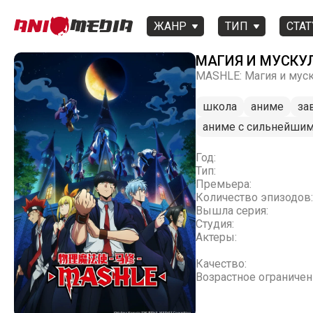
ЖАНР
ТИП
СТАТ
МАГИЯ И МУСКУЛ
MASHLE: Магия и мус
школа
аниме
за
аниме с сильнейши
Год:
Тип:
Премьера:
Количество эпизодов:
Вышла серия:
Студия:
Актеры:
Качество:
Возрастное ограничен