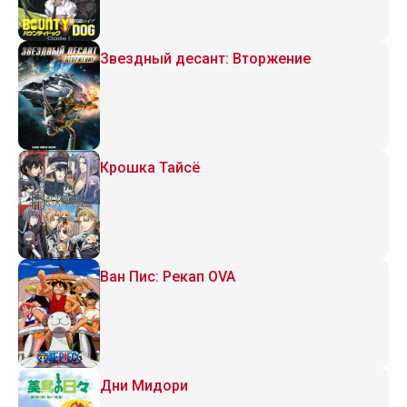
Звездный десант: Вторжение
Крошка Тайсё
Ван Пис: Рекап OVA
Дни Мидори