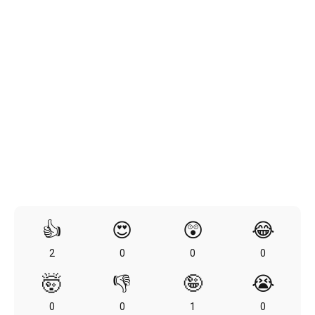
👍
😍
😲
😂
2
0
0
0
🤯
👎
🤪
😭
0
0
1
0