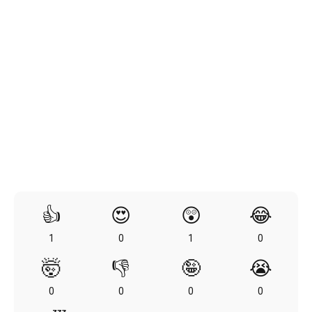
👍
😍
😲
😂
1
0
1
0
🤯
👎
🤪
😭
0
0
0
0