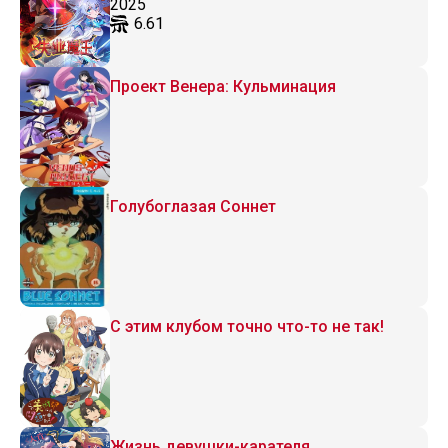
2025
6.61
Проект Венера: Кульминация
Голубоглазая Соннет
С этим клубом точно что-то не так!
Жизнь девушки-карателя