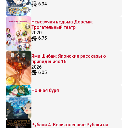
6.94
Невезучая ведьма Дореми:
Трогательный театр
2020
6.75
Ями Шибаи: Японские рассказы о
привидениях 16
2026
6.05
Ночная буря
Рубаки 4: Великолепные Рубаки на