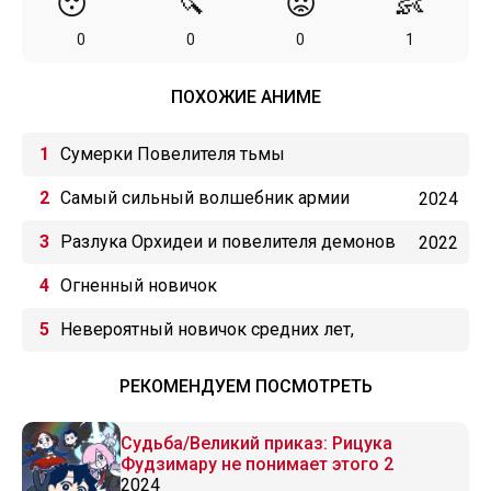
😴
🔪
😡
👶
0
0
0
1
ПОХОЖИЕ АНИМЕ
Сумерки Повелителя тьмы
Самый сильный волшебник армии
2024
повелителя демонов оказался человеком
Разлука Орхидеи и повелителя демонов
2022
Огненный новичок
Невероятный новичок средних лет,
прошедший тренировки на грани смерти
РЕКОМЕНДУЕМ ПОСМОТРЕТЬ
Судьба/Великий приказ: Рицука
Фудзимару не понимает этого 2
2024