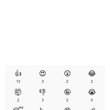
👍
😍
😲
😂
13
3
2
2
🤯
👎
🤪
😭
2
3
2
0