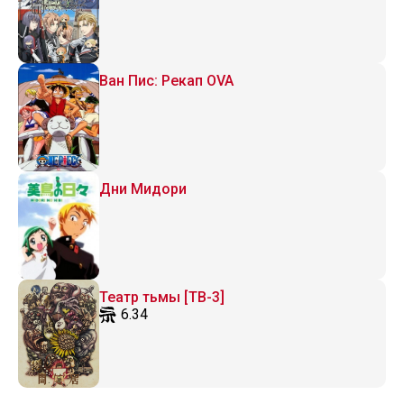
Ван Пис: Рекап OVA
Дни Мидори
Театр тьмы [ТВ-3]
6.34