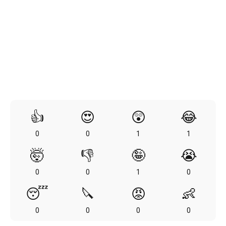
👍
😍
😲
😂
0
0
1
1
🤯
👎
🤪
😭
0
0
1
0
😴
🔪
😡
👶
0
0
0
0