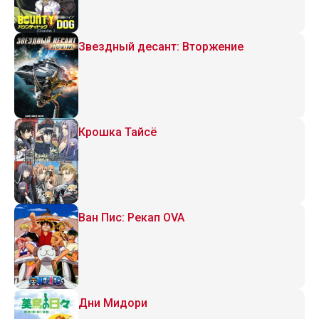
Звездный десант: Вторжение
Крошка Тайсё
Ван Пис: Рекап OVA
Дни Мидори