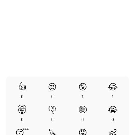
👍
😍
😲
😂
0
0
1
1
🤯
👎
🤪
😭
0
0
0
0
😴
🔪
😡
👶