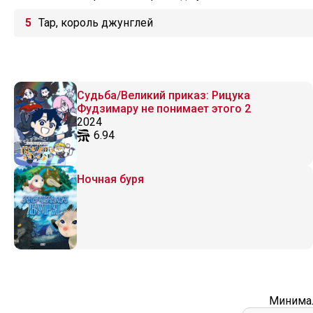
Тар, король джунглей
Судьба/Великий приказ: Рицука
Фудзимару не понимает этого 2
2024
6.94
Ночная буря
Минимал