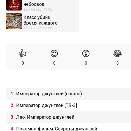
небосвод
28-07-2026, 11:35
Класс убийц:
Время каждого
26-07-2026, 09:05
👍
😍
😲
😂
0
0
0
0
Император джунглей (спэшл)
Император джунглей [ТВ-3]
Лео: Император джунглей
Покемон-фильм: Секреты джунглей