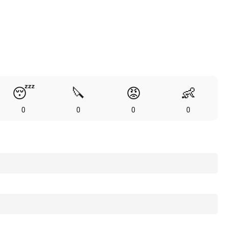
😴
🔪
😡
👶
0
0
0
0