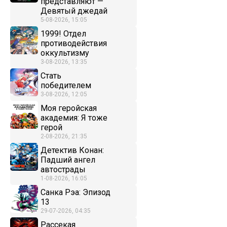
представляют —
Девятый джедай
5-08-2026, 15:05
1999! Отдел
противодействия
оккультизму
3-08-2026, 13:35
Стать
победителем
3-08-2026, 12:05
Моя геройская
академия: Я тоже
герой
2-08-2026, 21:35
Детектив Конан:
Падший ангел
автострады
1-08-2026, 16:05
Санка Рэа: Эпизод
13
29-07-2026, 04:35
Рассекая