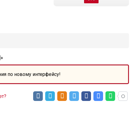
]»
ния по новому интерфейсу!
ет?