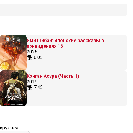
Ями Шибаи: Японские рассказы о
привидениях 16
2026
6.05
Кэнган Асура (Часть 1)
2019
7.45
ируются.