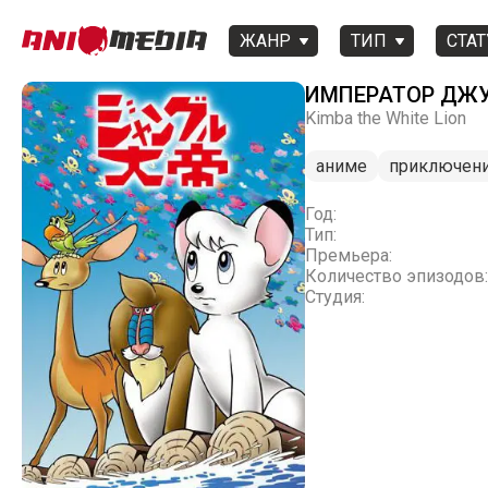
ЖАНР
ТИП
СТАТ
ИМПЕРАТОР ДЖУН
Kimba the White Lion
аниме
приключен
Год:
Тип:
Премьера:
Количество эпизодов:
Студия: