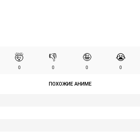
🤯
👎
🤪
😭
0
0
0
0
ПОХОЖИЕ АНИМЕ