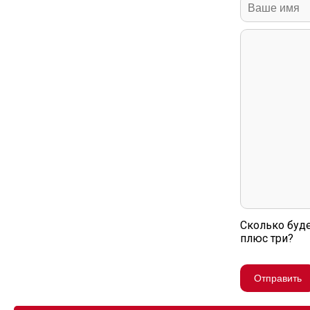
Сколько буде
плюс три?
Отправить