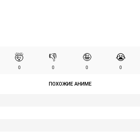
🤯
👎
🤪
😭
0
0
0
0
ПОХОЖИЕ АНИМЕ