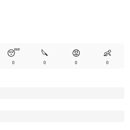
😴
🔪
😡
👶
0
0
0
0