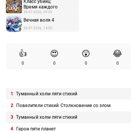
Класс убийц:
Время каждого
26-07-2026, 09:05
Вечная воля 4
25-07-2026, 14:05
👍
😍
😲
😂
0
0
0
0
Туманный холм пяти стихий
Повелители стихий: Столкновение со злом
Туманный холм пяти стихий
Герои пяти планет