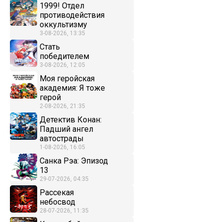
1999! Отдел
противодействия
оккультизму
3-08-2026, 13:35
Стать
победителем
3-08-2026, 12:05
Моя геройская
академия: Я тоже
герой
2-08-2026, 21:35
Детектив Конан:
Падший ангел
автострады
1-08-2026, 16:05
Санка Рэа: Эпизод
13
29-07-2026, 04:35
Рассекая
небосвод
28-07-2026, 11:35