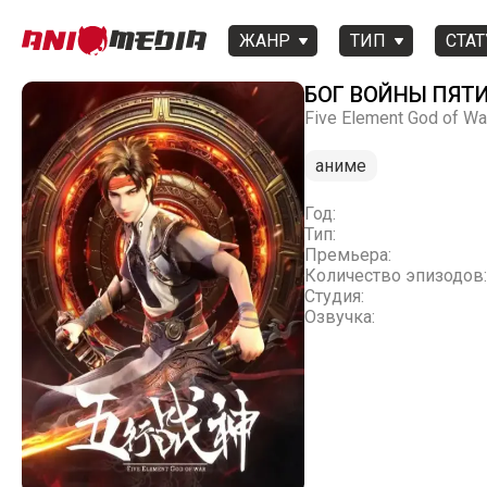
ЖАНР
ТИП
СТАТ
БОГ ВОЙНЫ ПЯТИ
Five Element God of W
аниме
Год:
Тип:
Премьера:
Количество эпизодов:
Студия:
Озвучка: