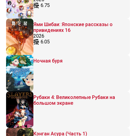
6.75
Ями Шибаи: Японские рассказы о
привидениях 16
2026
6.05
Ночная буря
Рубаки 4: Великолепные Рубаки на
большом экране
Кэнган Асура (Часть 1)