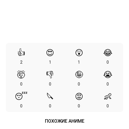
👍
😍
😲
😂
2
1
1
0
🤯
👎
🤪
😭
0
0
0
0
😴
🔪
😡
👶
0
0
0
0
ПОХОЖИЕ АНИМЕ