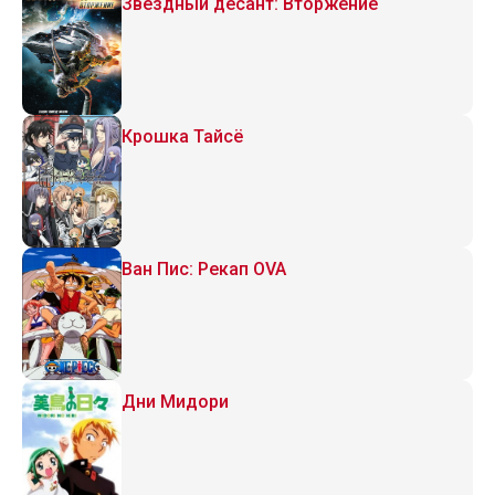
Звездный десант: Вторжение
Крошка Тайсё
Ван Пис: Рекап OVA
Дни Мидори