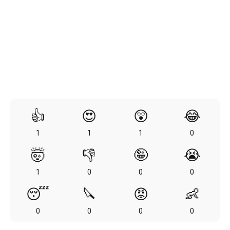
👍
😍
😲
😂
1
1
1
0
🤯
👎
🤪
😭
1
0
0
0
😴
🔪
😡
👶
0
0
0
0