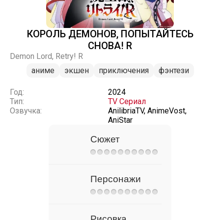
КОРОЛЬ ДЕМОНОВ, ПОПЫТАЙТЕСЬ
СНОВА! R
Demon Lord, Retry! R
аниме
экшен
приключения
фэнтези
Год:
2024
Тип:
TV Сериал
Озвучка:
AnilibriaTV, AnimeVost,
AniStar
Сюжет
Персонажи
Рисовка