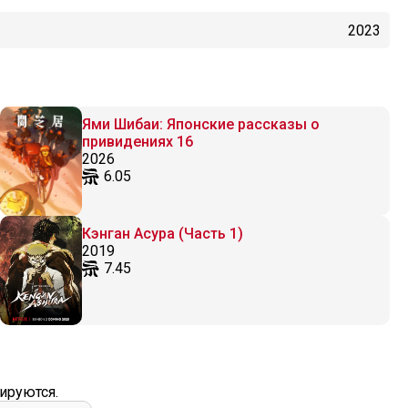
2023
Ями Шибаи: Японские рассказы о
привидениях 16
2026
6.05
Кэнган Асура (Часть 1)
2019
7.45
ируются.