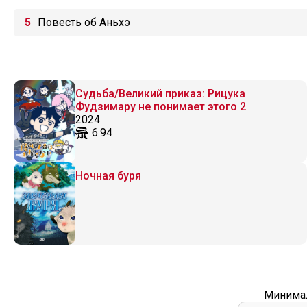
Повесть об Аньхэ
Судьба/Великий приказ: Рицука
Фудзимару не понимает этого 2
2024
6.94
Ночная буря
Минимал