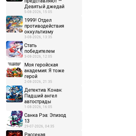
представляют —
Девятый джедай
5-08-2026, 15:05
1999! Отдел
противодействия
оккультизму
3-08-2026, 13:35
Стать
победителем
3-08-2026, 12:05
Моя геройская
академия: Я тоже
герой
2-08-2026, 21:35
Детектив Конан:
Падший ангел
автострады
1-08-2026, 16:05
Санка Рэа: Эпизод
13
29-07-2026, 04:35
Рассекая