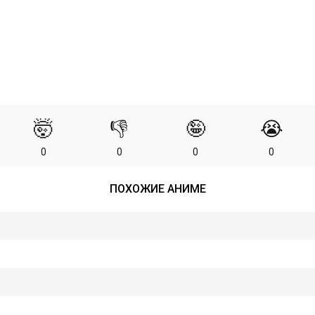
🤯
👎
🤪
😭
0
0
0
0
ПОХОЖИЕ АНИМЕ