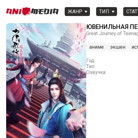
ЖАНР
ТИП
СТАТ
ЮВЕНИЛЬНАЯ ПЕС
Great Journey of Teena
аниме
экшен
ис
Год:
Тип:
Озвучка: