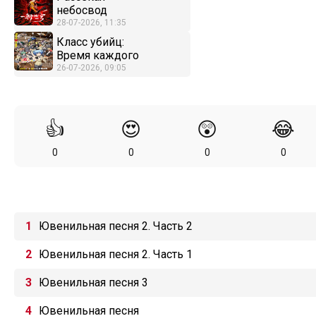
небосвод
28-07-2026, 11:35
Класс убийц:
Время каждого
26-07-2026, 09:05
👍
😍
😲
😂
0
0
0
0
Ювенильная песня 2. Часть 2
Ювенильная песня 2. Часть 1
Ювенильная песня 3
Ювенильная песня