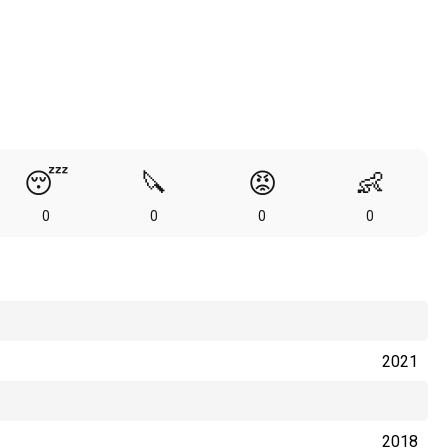
😴
🔪
😡
👶
0
0
0
0
2021
2018