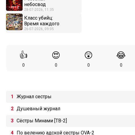
небосвод
28-07-2026, 11:35
Класс убийц:
Время каждого
26-07-2026, 09:05
👍
😍
😲
😂
0
0
0
0
Журнал сестры
Душевный журнал
Сёстры Минами [ТВ-2]
По велению адской сестры OVA-2