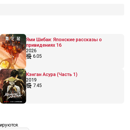
Ями Шибаи: Японские рассказы о
привидениях 16
2026
6.05
Кэнган Асура (Часть 1)
2019
7.45
ируются.