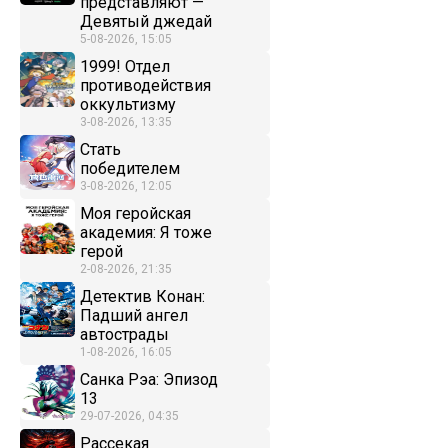
представляют —
Девятый джедай
5-08-2026, 15:05
1999! Отдел
противодействия
оккультизму
3-08-2026, 13:35
Стать
победителем
3-08-2026, 12:05
Моя геройская
академия: Я тоже
герой
2-08-2026, 21:35
Детектив Конан:
Падший ангел
автострады
1-08-2026, 16:05
Санка Рэа: Эпизод
13
29-07-2026, 04:35
Рассекая