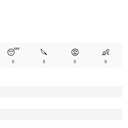
😴
🔪
😡
👶
0
0
0
0