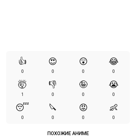
👍
😍
😲
😂
0
0
0
0
🤯
👎
🤪
😭
1
0
0
0
😴
🔪
😡
👶
0
0
0
0
ПОХОЖИЕ АНИМЕ