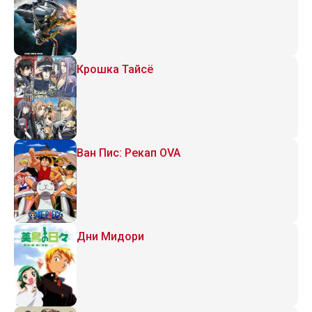
Крошка Тайсё
Ван Пис: Рекап OVA
Дни Мидори