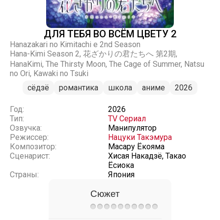
ДЛЯ ТЕБЯ ВО ВСЁМ ЦВЕТУ 2
Hanazakari no Kimitachi e 2nd Season
Hana-Kimi Season 2, 花ざかりの君たちへ 第2期,
HanaKimi, The Thirsty Moon, The Cage of Summer, Natsu
no Ori, Kawaki no Tsuki
сёдзё
романтика
школа
аниме
2026
Год:
2026
Тип:
TV Сериал
Озвучка:
Манипулятор
Режиссер:
Нацуки Такэмура
Композитор:
Масару Ёкояма
Сценарист:
Хисая Накадзё, Такао
Ёсиока
Страны:
Япония
Сюжет