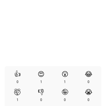
👍
😍
😲
😂
0
1
1
0
🤯
👎
🤪
😭
1
0
0
0