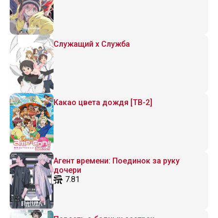
Служащий x Служба
Какао цвета дождя [ТВ-2]
Агент времени: Поединок за руку
дочери
7.81