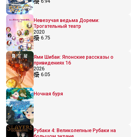
6.94
Невезучая ведьма Дореми:
Трогательный театр
2020
6.75
Ями Шибаи: Японские рассказы о
привидениях 16
2026
6.05
Ночная буря
Рубаки 4: Великолепные Рубаки на
большом экране