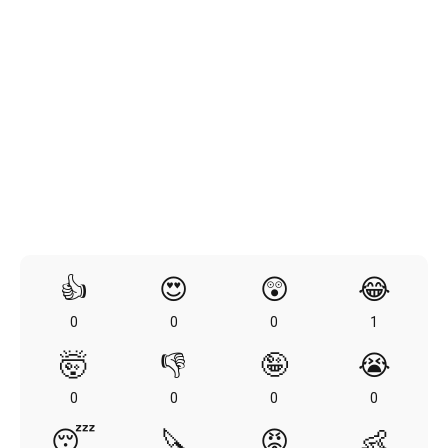
👍
😍
😲
😂
0
0
0
1
🤯
👎
🤪
😭
0
0
0
0
😴
🔪
😡
👶