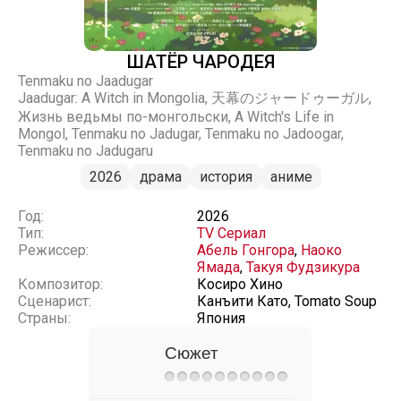
ШАТЁР ЧАРОДЕЯ
Tenmaku no Jaadugar
Jaadugar: A Witch in Mongolia, 天幕のジャードゥーガル,
Жизнь ведьмы по-монгольски, A Witch's Life in
Mongol, Tenmaku no Jadugar, Tenmaku no Jadoogar,
Tenmaku no Jadugaru
2026
драма
история
аниме
Год:
2026
Тип:
TV Сериал
Режиссер:
Абель Гонгора
,
Наоко
Ямада
,
Такуя Фудзикура
Композитор:
Косиро Хино
Сценарист:
Канъити Като, Tomato Soup
Страны:
Япония
Сюжет