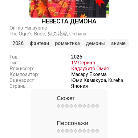
НЕВЕСТА ДЕМОНА
Oni no Hanayome
The Ogre's Bride, 鬼の花嫁, Onihana
2026
фэнтези
романтика
демоны
аниме
Год:
2026
Тип:
TV Сериал
Режиссер:
Кадзухито Омия
Композитор:
Масару Ёкояма
Сценарист:
Юми Камакура, Kureha
Страны:
Япония
Сюжет
Персонажи