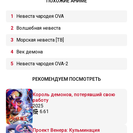
ПОХОЖИЕ АНИМЕ
Невеста чародея OVA
Волшебная невеста
Морская невеста [ТВ]
Век демона
Невеста чародея OVA-2
РЕКОМЕНДУЕМ ПОСМОТРЕТЬ
Король демонов, потерявший свою
работу
2025
6.61
Проект Венера: Кульминация