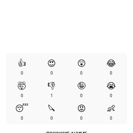
👍
😍
😲
😂
0
0
0
0
🤯
👎
🤪
😭
0
1
0
0
😴
🔪
😡
👶
0
0
0
0