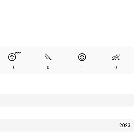
😴
🔪
😡
👶
0
0
1
0
2023