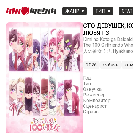
ЖАНР
ТИП
СТАТ
СТО ДЕВУШЕК, К
ЛЮБЯТ 3
Kimi no Koto ga Daidaid
The 100 Girlfriends 
人の彼女 3期, Hyakkano 
2026
сэйнэн
ком
Год:
Тип:
Озвучка:
Режиссер:
Композитор:
Сценарист:
Страны: