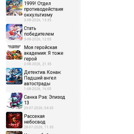
1999! Отдел
противодействия
оккультизму
3-08-2026, 13:35
Стать
победителем
3-08-2026, 12:05
Моя геройская
академия: Я тоже
герой
2-08-2026, 21:35
Детектив Конан:
Падший ангел
автострады
1-08-2026, 16:05
Санка Рэа: Эпизод
13
29-07-2026, 04:35
Рассекая
небосвод
28-07-2026, 11:35