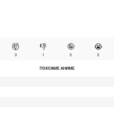
🤯
👎
🤪
😭
0
1
0
0
ПОХОЖИЕ АНИМЕ