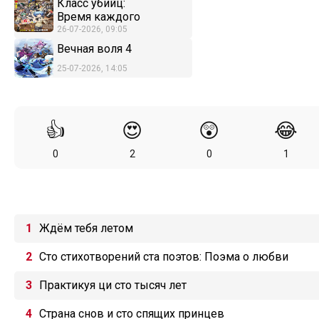
Класс убийц:
Время каждого
26-07-2026, 09:05
Вечная воля 4
25-07-2026, 14:05
👍
😍
😲
😂
0
2
0
1
Ждём тебя летом
Сто стихотворений ста поэтов: Поэма о любви
Практикуя ци сто тысяч лет
Страна снов и сто спящих принцев