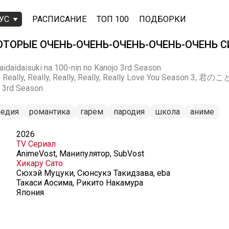
УС
РАСПИСАНИЕ
ТОП 100
ПОДБОРКИ
ОТОРЫЕ ОЧЕНЬ-ОЧЕНЬ-ОЧЕНЬ-ОЧЕНЬ-ОЧЕНЬ С
aidaidaisuki na 100-nin no Kanojo 3rd Season
Who Really, Really, Really, Really, Really Love You Seas
3rd Season
едия
романтика
гарем
пародия
школа
аниме
2026
TV Сериал
AnimeVost, Манипулятор, SubVost
Хикару Сато
Сюхэй Муцуки, Сюнсукэ Такидзава, eba
Такаси Аосима, Рикито Накамура
Япония