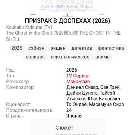
ПРИЗРАК В ДОСПЕХАХ (2026)
Koukaku Kidoutai (TV)
The Ghost in the Shell, 攻殻機動隊 THE GHOST IN THE
SHELL
2026
сэйнэн
экшен
детектив
фантастика
полиция
психологическое
аниме
Год:
2026
Тип:
TV Сериал
Режиссер:
Moko-chan
Композитор:
Дэниел Сизар, Сая Грэй,
Дайки Цунэта, Тайсэй
Ивасаки, Юки Канэсака
Сценарист:
То Эндзё, Масамунэ Сиро
Продолжительность:
24
Страны:
Япония
Сюжет