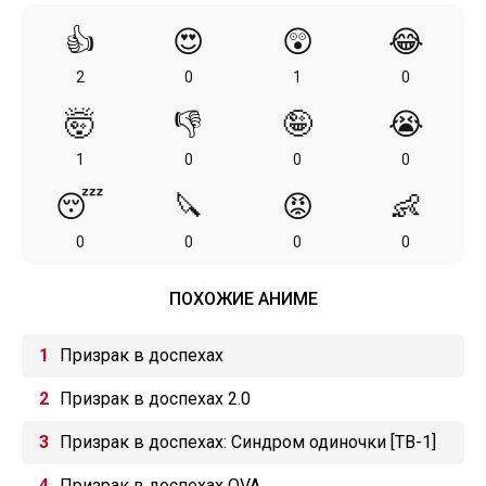
👍
😍
😲
😂
2
0
1
0
🤯
👎
🤪
😭
1
0
0
0
😴
🔪
😡
👶
0
0
0
0
ПОХОЖИЕ АНИМЕ
Призрак в доспехах
Призрак в доспехах 2.0
Призрак в доспехах: Синдром одиночки [ТВ-1]
Призрак в доспехах OVA