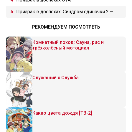
Призрак в доспехах: Синдром одиночки 2 —
Одиннадцать индивидуалистов. Дни татиком
РЕКОМЕНДУЕМ ПОСМОТРЕТЬ
Комнатный поход: Сауна, рис и
трёхколёсный мотоцикл
Служащий x Служба
Какао цвета дождя [ТВ-2]