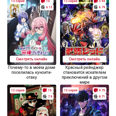
13 серия
10
12 серия
5.94
6.13
6.79
Смотреть онлайн
Смотреть онлайн
Почему-то в моём доме
Красный рейнджер
поселилась куноити-
становится искателем
отаку
приключений в другом
мире
12 серия
10
13 серия
9.75
7.9
8.71