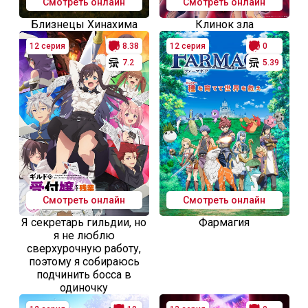
Смотреть онлайн
Смотреть онлайн
Близнецы Хинахима
Клинок зла
12 серия
8.38
12 серия
0
7.2
5.39
Смотреть онлайн
Смотреть онлайн
Я секретарь гильдии, но
Фармагия
я не люблю
сверхурочную работу,
поэтому я собираюсь
подчинить босса в
одиночку