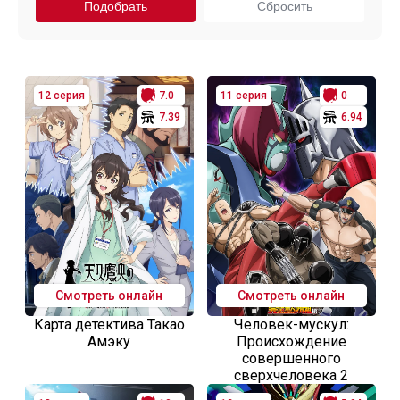
12 серия
7.0
11 серия
0
7.39
6.94
Смотреть онлайн
Смотреть онлайн
Карта детектива Такао
Человек-мускул:
Амэку
Происхождение
совершенного
сверхчеловека 2