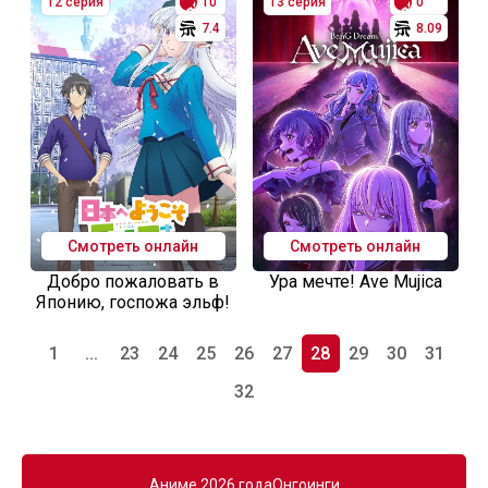
12 серия
10
13 серия
0
7.4
8.09
Смотреть онлайн
Смотреть онлайн
Добро пожаловать в
Ура мечте! Ave Mujica
Японию, госпожа эльф!
1
...
23
24
25
26
27
28
29
30
31
32
Аниме 2026 года
Онгоинги