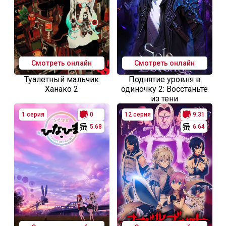
Смотреть онлайн
Смотреть онлайн
Туалетный мальчик
Поднятие уровня в
Ханако 2
одиночку 2: Восстаньте
из тени
1 серия
0
12 серия
9.31
5.68
6.64