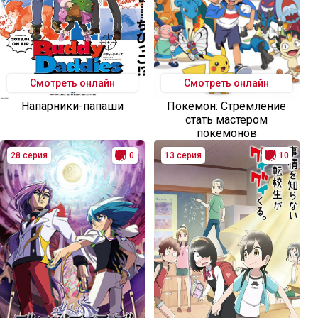
Смотреть онлайн
Смотреть онлайн
Напарники-папаши
Покемон: Стремление
стать мастером
покемонов
28 серия
0
13 серия
10