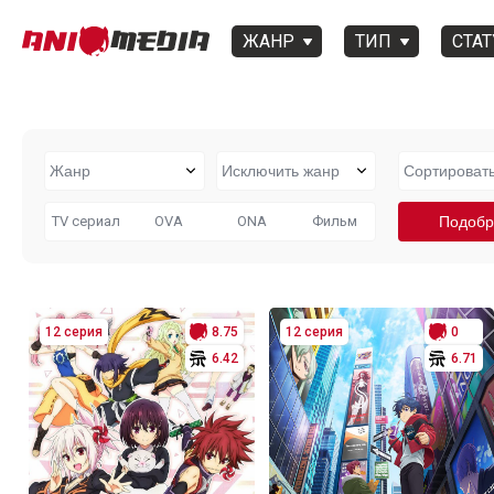
ЖАНР
ТИП
СТАТ
TV сериал
OVA
ONA
Фильм
12 серия
8.75
12 серия
0
6.42
6.71