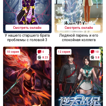
Смотреть онлайн
Смотреть онлайн
У нашего старшего брата
Ледяной парень и его
проблемы с головой 3
спокойная коллега
10 серия
0
12 серия
10
8.23
5.8