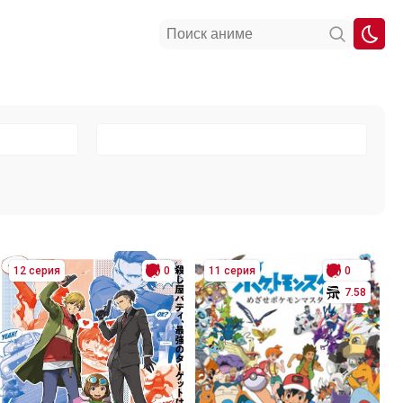
12 серия
0
11 серия
0
7.58