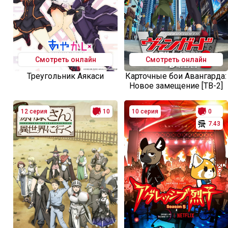
Смотреть онлайн
Смотреть онлайн
Треугольник Аякаси
Карточные бои Авангарда:
Новое замещение [ТВ-2]
12 серия
10
10 серия
0
7.43