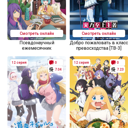
Смотреть онлайн
Смотреть онлайн
Псевдонаучный
Добро пожаловать в класс
ежемесячник
превосходства [ТВ-3]
12 серия
0
12 серия
0
7.04
7.23