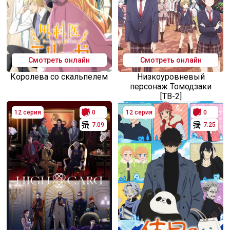
Смотреть онлайн
Смотреть онлайн
Королева со скальпелем
Низкоуровневый
персонаж Томодзаки
[ТВ-2]
12 серия
0
12 серия
0
7.09
7.25