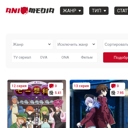
ЖАНР
ТИП
СТАТ
TV сериал
OVA
ONA
Фильм
12 серия
0
13 серия
0
5.41
7.95