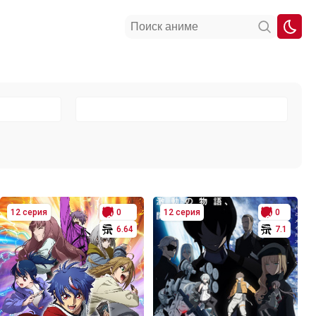
12 серия
0
12 серия
0
6.64
7.1