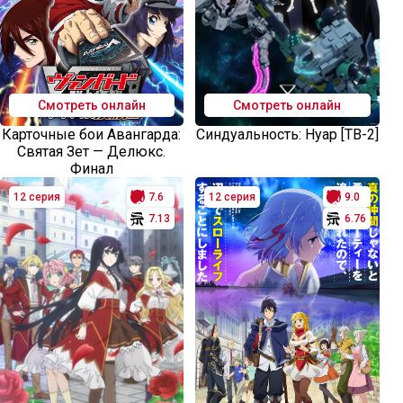
Смотреть онлайн
Смотреть онлайн
Карточные бои Авангарда:
Синдуальность: Нуар [ТВ-2]
Святая Зет — Делюкс.
Финал
12 серия
7.6
12 серия
9.0
7.13
6.76