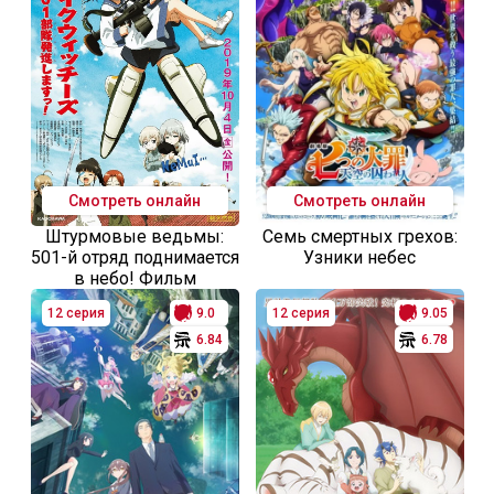
Смотреть онлайн
Смотреть онлайн
Штурмовые ведьмы:
Семь смертных грехов:
501-й отряд поднимается
Узники небес
в небо! Фильм
12 серия
9.0
12 серия
9.05
6.84
6.78