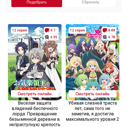
12 серия
9.7
12 серия
8.88
6.95
6.78
Смотреть онлайн
Смотреть онлайн
Весёлая защита
Убивая слизней триста
владений беспечного
лет, сама того не
лорда: Превращение
заметив, я достигла
безымянной деревни в
максимального уровня 2
неприступную крепость