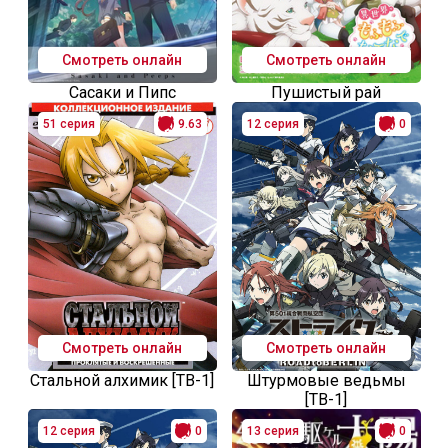
Смотреть онлайн
Смотреть онлайн
Сасаки и Пипс
Пушистый рай
51 серия
9.63
12 серия
0
Смотреть онлайн
Смотреть онлайн
Стальной алхимик [ТВ-1]
Штурмовые ведьмы
[ТВ-1]
12 серия
0
13 серия
0