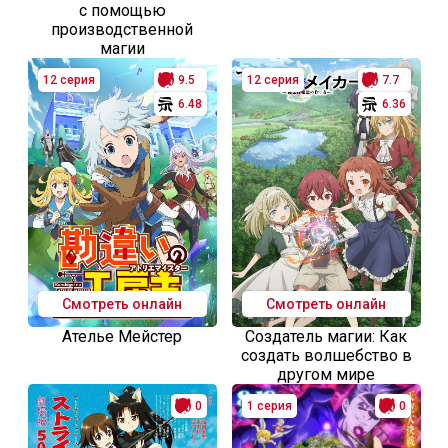
с помощью
производственной
магии
12 серия
9.5
12 серия
7.7
6.48
6.36
Смотреть онлайн
Смотреть онлайн
Ателье Мейстер
Создатель магии: Как
создать волшебство в
другом мире
0
1 серия
0