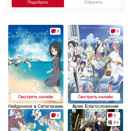
0
0
Смотреть онлайн
Смотреть онлайн
Найденное в Ситигахаме
Ария: Благословение
0
0
8.0