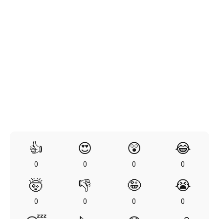
👍
😍
😲
😂
0
0
0
0
🤯
👎
🤪
😭
0
0
0
0