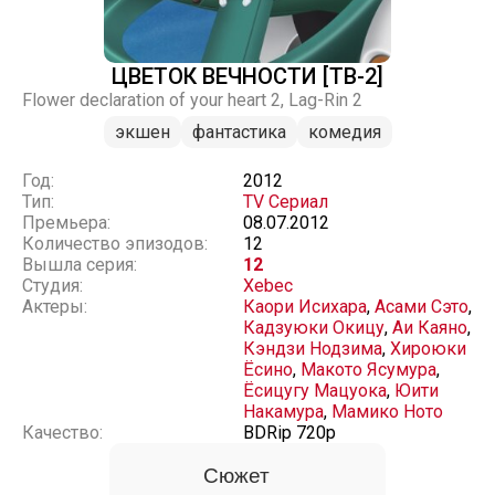
ЦВЕТОК ВЕЧНОСТИ [ТВ-2]
Flower declaration of your heart 2, Lag-Rin 2
экшен
фантастика
комедия
Год:
2012
Тип:
TV Сериал
Премьера:
08.07.2012
Количество эпизодов:
12
Вышла серия:
12
Студия:
Xebec
Актеры:
Каори Исихара
,
Асами Сэто
,
Кадзуюки Окицу
,
Аи Каяно
,
Кэндзи Нодзима
,
Хироюки
Ёсино
,
Макото Ясумура
,
Ёсицугу Мацуока
,
Юити
Накамура
,
Мамико Ното
Качество:
BDRip 720p
Сюжет