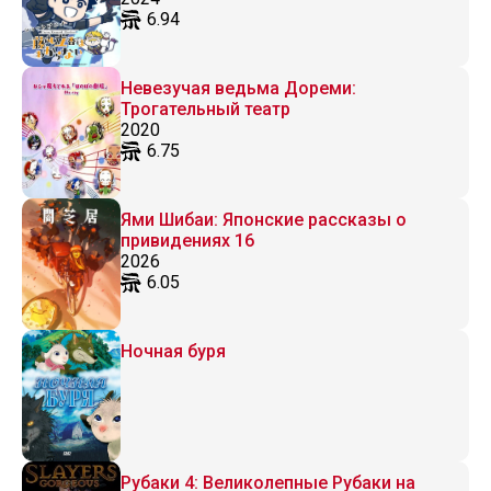
6.94
Невезучая ведьма Дореми:
Трогательный театр
2020
6.75
Ями Шибаи: Японские рассказы о
привидениях 16
2026
6.05
Ночная буря
Рубаки 4: Великолепные Рубаки на