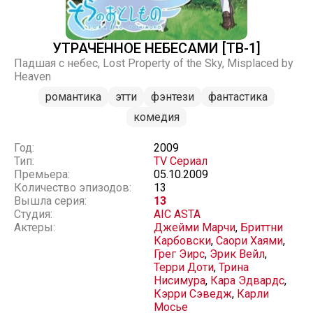
УТРАЧЕННОЕ НЕБЕСАМИ [ТВ-1]
Падшая с небес, Lost Property of the Sky, Misplaced by
Heaven
романтика
этти
фэнтези
фантастика
комедия
Год:
2009
Тип:
TV Сериал
Премьера:
05.10.2009
Количество эпизодов:
13
Вышла серия:
13
Студия:
AIC ASTA
Актеры:
Джейми Марчи
,
Бриттни
Карбовски
,
Саори Хаями
,
Грег Эирс
,
Эрик Вейл
,
Терри Доти
,
Трина
Нисимура
,
Кара Эдвардс
,
Кэрри Сэведж
,
Карли
Мосье