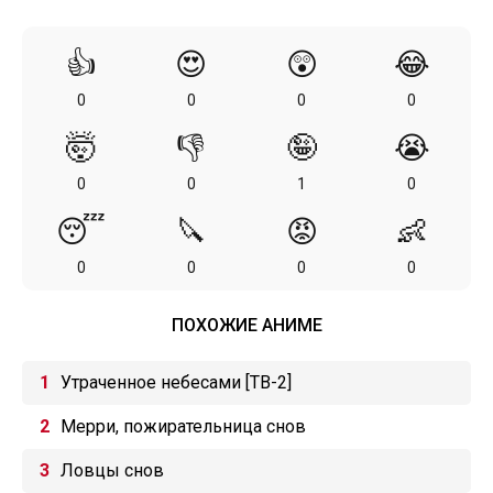
👍
😍
😲
😂
0
0
0
0
🤯
👎
🤪
😭
0
0
1
0
😴
🔪
😡
👶
0
0
0
0
ПОХОЖИЕ АНИМЕ
Утраченное небесами [ТВ-2]
Мерри, пожирательница снов
Ловцы снов