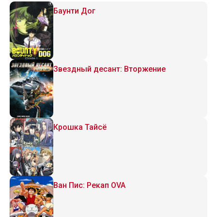
Баунти Дог
Звездный десант: Вторжение
Крошка Тайсё
Ван Пис: Рекап OVA