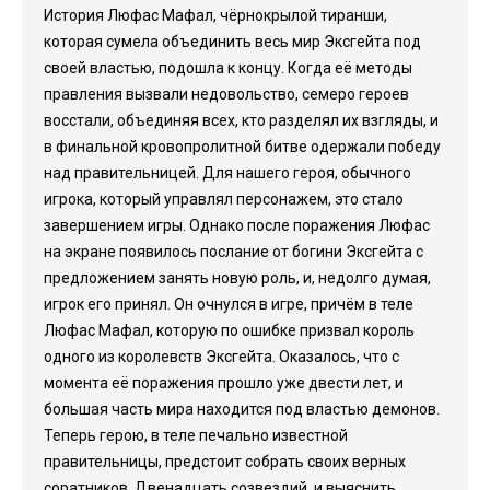
История Люфас Мафал, чёрнокрылой тиранши,
которая сумела объединить весь мир Эксгейта под
своей властью, подошла к концу. Когда её методы
правления вызвали недовольство, семеро героев
восстали, объединяя всех, кто разделял их взгляды, и
в финальной кровопролитной битве одержали победу
над правительницей. Для нашего героя, обычного
игрока, который управлял персонажем, это стало
завершением игры. Однако после поражения Люфас
на экране появилось послание от богини Эксгейта с
предложением занять новую роль, и, недолго думая,
игрок его принял. Он очнулся в игре, причём в теле
Люфас Мафал, которую по ошибке призвал король
одного из королевств Эксгейта. Оказалось, что с
момента её поражения прошло уже двести лет, и
большая часть мира находится под властью демонов.
Теперь герою, в теле печально известной
правительницы, предстоит собрать своих верных
соратников, Двенадцать созвездий, и выяснить,