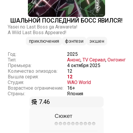
ШАЛЬНОЙ ПОСЛЕДНИЙ БОСС ЯВИЛСЯ!
Yasei no Last Boss ga Arawareta!
A Wild Last Boss Appeared!
приключения
фэнтези
экшен
Год:
2025
Тип:
Анонс
,
TV Сериал
,
Онгоинг
Премьера:
4 октября 2025
Количество эпизодов:
12
Вышла серия:
12
Студия:
WAO World
Возрастное ограничение:
16+
Страны:
Япония
7.46
Сюжет