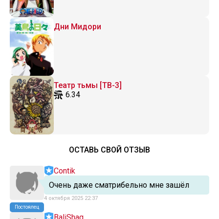
Дни Мидори
Театр тьмы [ТВ-3]
6.34
ОСТАВЬ СВОЙ ОТЗЫВ
Contik
Очень даже сматрибельно мне зашёл
4 октября 2025 22:37
Постоялец
BaliShag