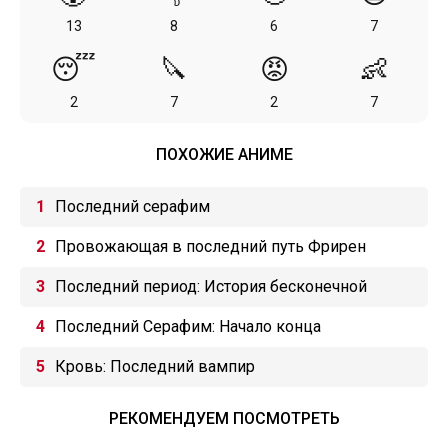
13
8
6
7
😴
🔪
😡
👶
2
7
2
7
ПОХОЖИЕ АНИМЕ
Последний серафим
Провожающая в последний путь Фрирен
Последний период: История бесконечной
спирали
Последний Серафим: Начало конца
Кровь: Последний вампир
РЕКОМЕНДУЕМ ПОСМОТРЕТЬ