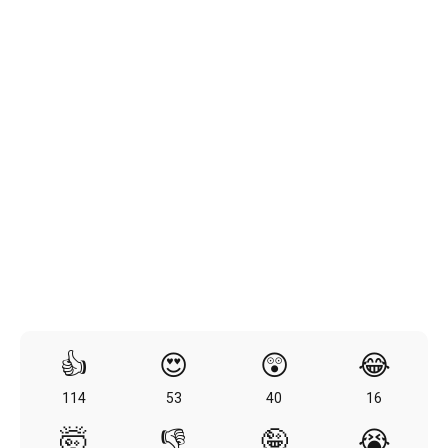
👍
😍
😲
😂
114
53
40
16
🤯
👎
🤪
😭