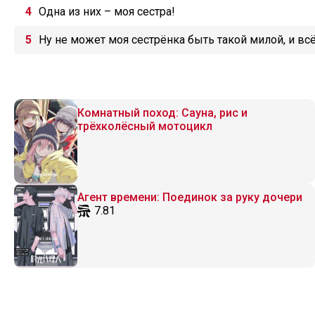
Одна из них – моя сестра!
Ну не может моя сестрёнка быть такой милой, и всё
Комнатный поход: Сауна, рис и
трёхколёсный мотоцикл
Агент времени: Поединок за руку дочери
7.81