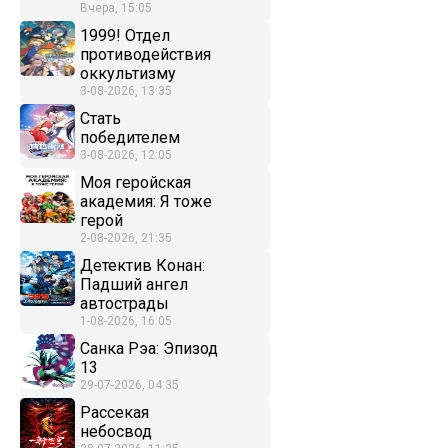
Вчера, 15:05
1999! Отдел
противодействия
оккультизму
3-08-2026, 13:35
Стать
победителем
3-08-2026, 12:05
Моя геройская
академия: Я тоже
герой
2-08-2026, 21:35
Детектив Конан:
Падший ангел
автострады
1-08-2026, 16:05
Санка Рэа: Эпизод
13
29-07-2026, 04:35
Рассекая
небосвод