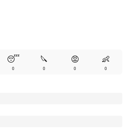
😴
🔪
😡
👶
0
0
0
0