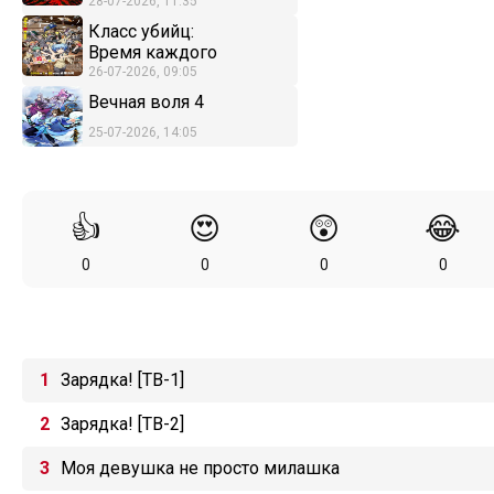
28-07-2026, 11:35
Класс убийц:
Время каждого
26-07-2026, 09:05
Вечная воля 4
25-07-2026, 14:05
👍
😍
😲
😂
0
0
0
0
Зарядка! [ТВ-1]
Зарядка! [ТВ-2]
Моя девушка не просто милашка