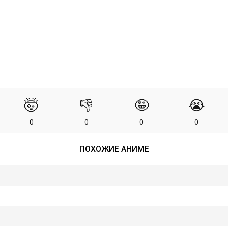
🤯
👎
🤪
😭
0
0
0
0
ПОХОЖИЕ АНИМЕ