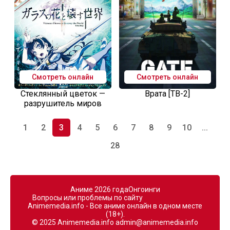
Смотреть онлайн
Смотреть онлайн
Стеклянный цветок —
Врата [ТВ-2]
разрушитель миров
1
2
3
4
5
6
7
8
9
10
...
28
Аниме 2026 года
Онгоинги
Вопросы или проблемы по сайту
Animemedia.info - Все аниме онлайн в одном месте
(18+).
© 2025 Animemedia.info
admin@animemedia.info