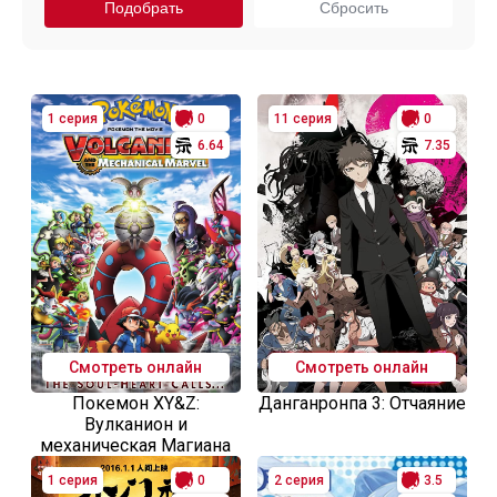
1 серия
0
11 серия
0
6.64
7.35
Смотреть онлайн
Смотреть онлайн
Покемон XY&Z:
Данганронпа 3: Отчаяние
Вулканион и
механическая Магиана
1 серия
0
2 серия
3.5