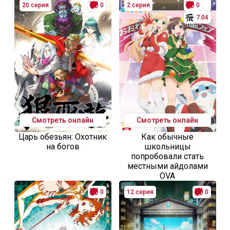
20 серия
0
2 серия
0
7.04
Смотреть онлайн
Смотреть онлайн
Царь обезьян: Охотник
Как обычные
на богов
школьницы
попробовали стать
местными айдолами
OVA
0
12 серия
0