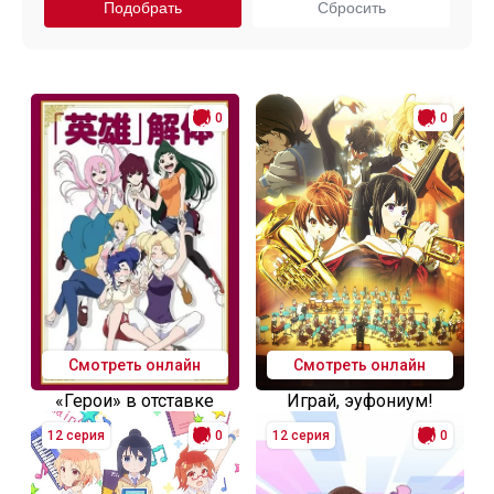
0
0
Смотреть онлайн
Смотреть онлайн
«Герои» в отставке
Играй, эуфониум!
12 серия
0
12 серия
0