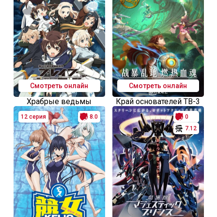
Смотреть онлайн
Смотреть онлайн
Храбрые ведьмы
Край основателей ТВ-3
12 серия
8.0
0
7.12