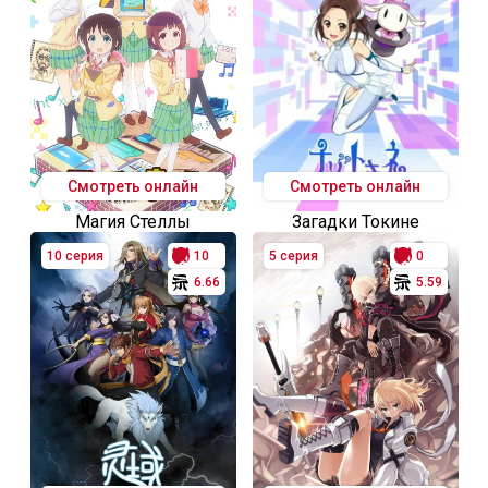
Смотреть онлайн
Смотреть онлайн
Магия Стеллы
Загадки Токине
10 серия
10
5 серия
0
6.66
5.59