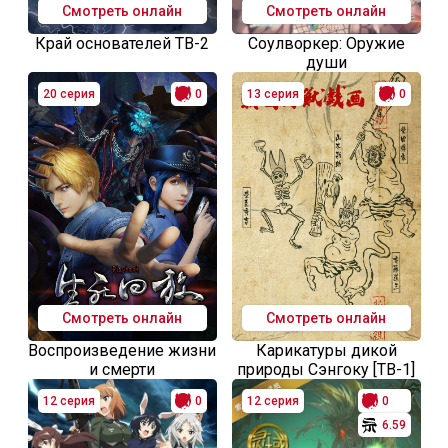
Смотреть онлайн
Смотреть онлайн
Край основателей ТВ-2
Соулворкер: Оружие
души
20 серия
0
13 серия
0
Смотреть онлайн
Смотреть онлайн
Воспроизведение жизни
Карикатуры дикой
и смерти
природы Сэнгоку [ТВ-1]
12 серия
0
12 серия
0
6.59