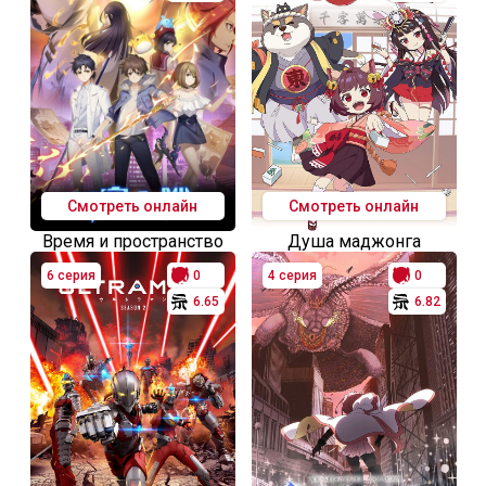
Смотреть онлайн
Смотреть онлайн
Время и пространство
Душа маджонга
6 серия
0
4 серия
0
6.65
6.82