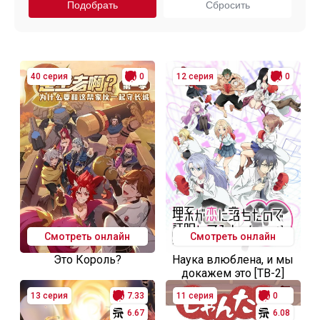
40 серия
0
12 серия
0
Смотреть онлайн
Смотреть онлайн
Это Король?
Наука влюблена, и мы
докажем это [ТВ-2]
13 серия
7.33
11 серия
0
6.67
6.08