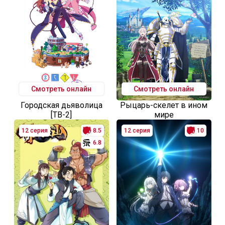
Смотреть онлайн
Смотреть онлайн
Городская дьяволица
Рыцарь-скелет в ином
[ТВ-2]
мире
12 серия
8.5
12 серия
10
6.8