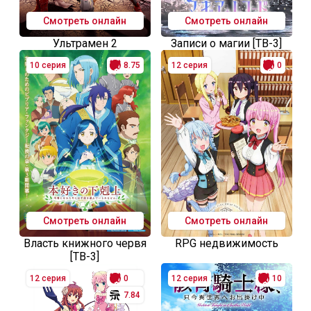
Смотреть онлайн
Смотреть онлайн
Ультрамен 2
Записи о магии [ТВ-3]
10 серия
8.75
12 серия
0
Смотреть онлайн
Смотреть онлайн
Власть книжного червя
RPG недвижимость
[ТВ-3]
12 серия
0
12 серия
10
7.84