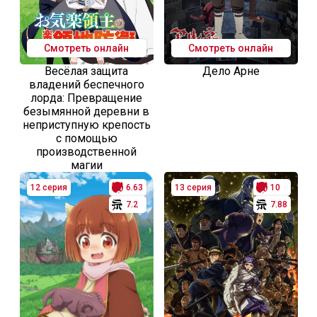
Смотреть онлайн
Смотреть онлайн
Весёлая защита
Дело Арне
владений беспечного
лорда: Превращение
безымянной деревни в
неприступную крепость
с помощью
производственной
магии
12 серия
6.63
13 серия
10
7.2
7.88