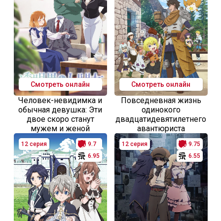
Смотреть онлайн
Смотреть онлайн
Человек-невидимка и
Повседневная жизнь
обычная девушка: Эти
одинокого
двое скоро станут
двадцатидевятилетнего
мужем и женой
авантюриста
12 серия
9.7
12 серия
9.75
6.95
6.55