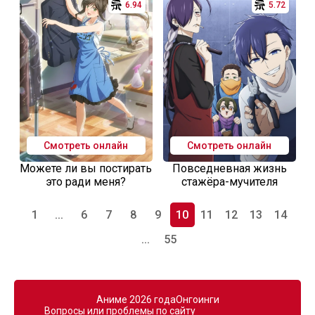
6.94
5.72
Смотреть онлайн
Смотреть онлайн
Можете ли вы постирать
Повседневная жизнь
это ради меня?
стажёра-мучителя
1
...
6
7
8
9
10
11
12
13
14
...
55
Аниме 2026 года
Онгоинги
Вопросы или проблемы по сайту