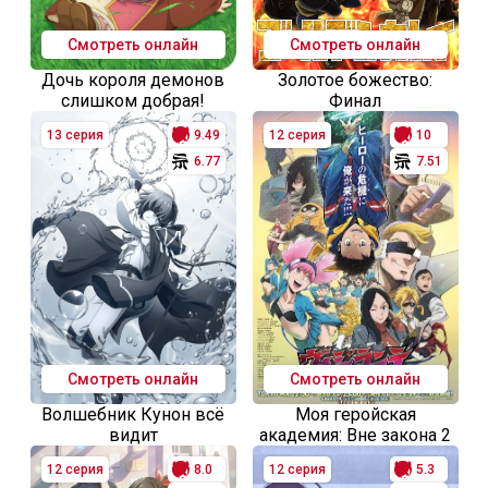
Смотреть онлайн
Смотреть онлайн
Дочь короля демонов
Золотое божество:
слишком добрая!
Финал
13 серия
9.49
12 серия
10
6.77
7.51
Смотреть онлайн
Смотреть онлайн
Волшебник Кунон всё
Моя геройская
видит
академия: Вне закона 2
12 серия
8.0
12 серия
5.3