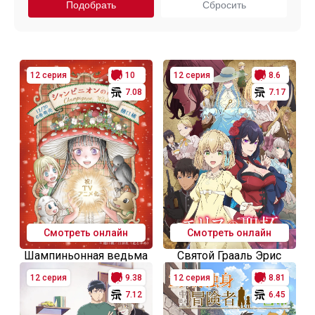
12 серия
10
12 серия
8.6
7.08
7.17
Смотреть онлайн
Смотреть онлайн
Шампиньонная ведьма
Святой Грааль Эрис
12 серия
9.38
12 серия
8.81
7.12
6.45