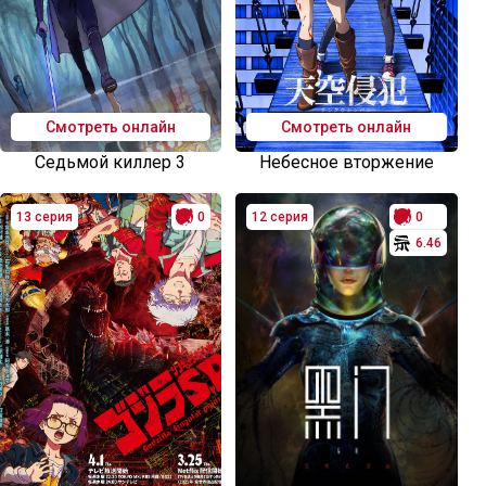
Смотреть онлайн
Смотреть онлайн
Седьмой киллер 3
Небесное вторжение
13 серия
0
12 серия
0
6.46