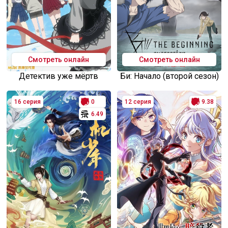
Смотреть онлайн
Смотреть онлайн
Детектив уже мёртв
Би: Начало (второй сезон)
16 серия
0
12 серия
9.38
6.49