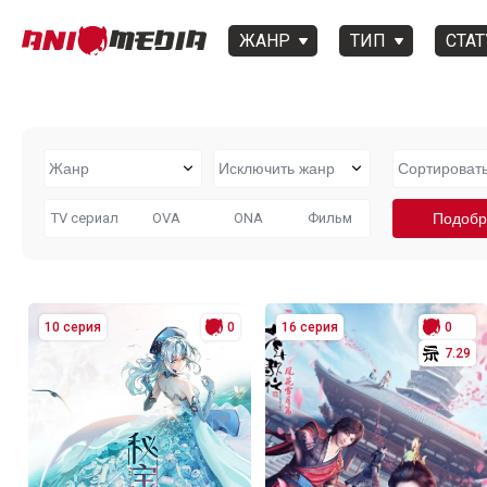
ЖАНР
ТИП
СТАТ
TV сериал
OVA
ONA
Фильм
10 серия
0
16 серия
0
7.29