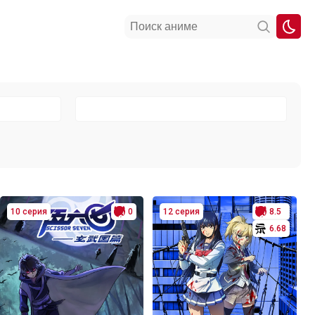
10 серия
0
12 серия
8.5
6.68