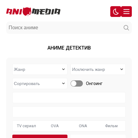
АНИМЕ ДЕТЕКТИВ
Онгоинг
TV сериал
OVA
ONA
Фильм