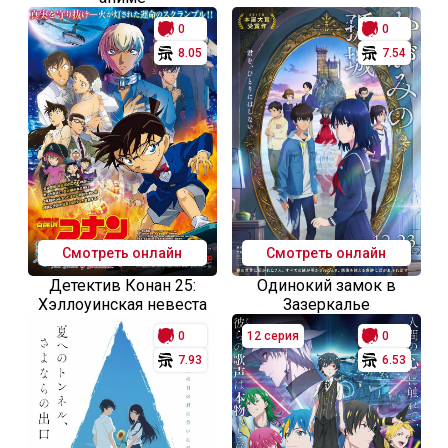
0
0
8.05
7.54
Смотреть онлайн
Смотреть онлайн
Детектив Конан 25:
Одинокий замок в
Хэллоуинская невеста
Зазеркалье
0
12 серия
0
7.93
6.53